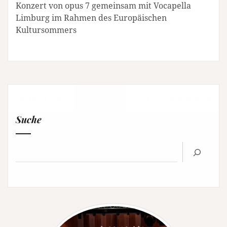
Konzert von opus 7 gemeinsam mit Vocapella
Limburg im Rahmen des Europäischen
Kultursommers
Beitragsnavigation
20. JUNI 2026
20. DEZEMBER 2026
Suche
Suchen